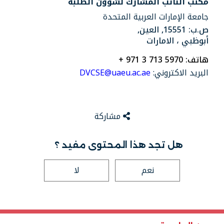
مكتب النائب المشارك لشؤون الطلبة
جامعة الإمارات العربية المتحدة
ص.ب: 15551, العين,
أبوظبي ، الامارات
هاتف:
+ 971 3 713 5970
البريد الاكتروني:
DVCSE@uaeu.ac.ae
مشاركة
هل تجد هذا المحتوى مفيد ؟
نعم
لا