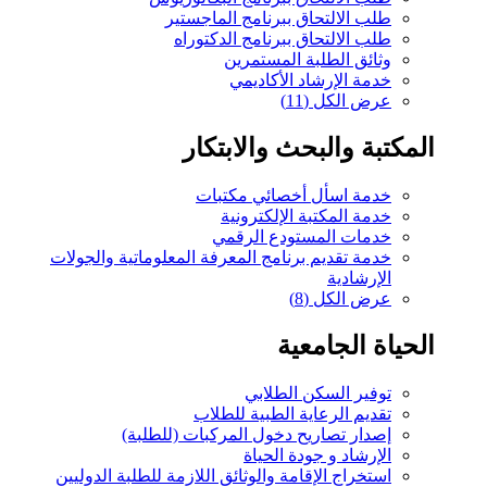
رنامج الماجستير
نامج الدكتوراه
مستمرين
كاديمي
والابتكار
ئي مكتبات
لكترونية
 الرقمي
ج المعرفة المعلوماتية والجولات
لابي
طبية للطلاب
ول المركبات (للطلبة)
لحياة
والوثائق اللازمة للطلبة الدوليين