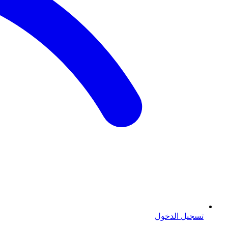
تسجيل الدخول