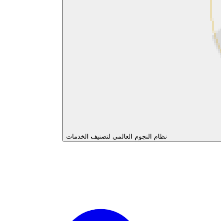
نظام النجوم العالمي لتصنيف الخدمات