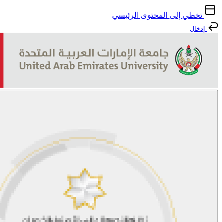
تخطي إلى المحتوى الرئيسي
إدخال