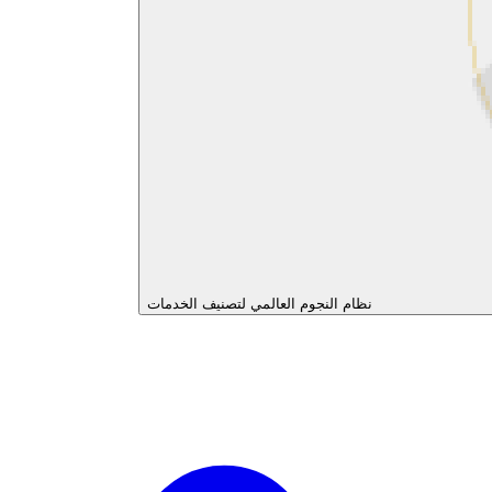
نظام النجوم العالمي لتصنيف الخدمات