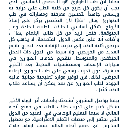
مجانًا لأن طب الطوارئ هو التخصص الأساسي الذي
يجب أن يكون كل خريج من كلية الطب على دراية به
ويسعى جاهداً لتحسين معرفته ومهاراته في طب
الطوارئ. وقال "نظرًا لأن التخصص يركز على إنقاذ
الأرواح بشكل أساسي للحالات الطبية الحادة وغير
المتوقعة، فنحن نريد من كل طالب الإلمام بها" ،
وأضاف أنه على عكس الدول المتقدمة، لا يذهب كل
خريجي كلية الطب إلى تدريب الإقامة بعد التخرج. يقوم
العديد من الخريجين، ولا سيما من الدول ذات الدخل
المنخفض والمتوسط، بتقديم خدمات الطوارئ في
سيارات الإسعاف ومستشفيات المدينة بعد التخرج
مباشرة، دون تدريب رسمي على طب الطوارئ لرعاية
المرضى. لذلك، فإن توفير موارد تعليمية مجانية عالية
الجودة لطب الطوارئ عن بعد يمكن أن يساعد طلاب
الطب كثيرًا.
بينما يواصل المشروع أنشطته وأبحاثه، أثر الوباء الأخير
بشكل كبير على تدريب طلاب الطب في جميع أنحاء
العالم، لا سيما التعليم الوجاهي في العديد من الدول
التي تفتقر إلى منصات التعلم الافتراضية. مع تعطيل
المدارس في جميع أنحاء العالم بسبب الوباء، جاءت