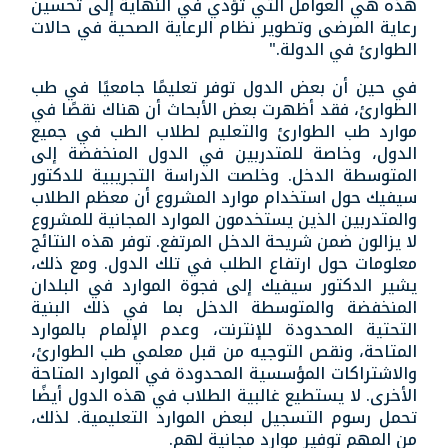
هذه هي العوامل التي تؤدي في النهاية إلى تحسين
رعاية المرضى وتطوير نظام الرعاية الصحية في حالات
الطوارئ في الدولة."
في حين أن بعض الدول توفر تعليمًا جامعيًا في طب
الطوارئ، فقد أظهرت بعض الأبحاث أن هناك نقصًا في
موارد طب الطوارئ والتعليم لطلاب الطب في جميع
الدول، وخاصة للمتدربين في الدول المنخفضة إلى
المتوسطة الدخل. وخلصت الدراسة التجريبية للدكتور
سيفيك حول استخدام موارد المشروع أن معظم الطلاب
والمتدربين الذين يستخدمون الموارد المجانية للمشروع
لا يزالون ضمن شريحة الدخل المرتفع. توفر هذه النتائج
معلومات حول ارتفاع الطلب في تلك الدول. ومع ذلك،
يشير الدكتور سيفيك إلى فجوة الموارد في البلدان
المنخفضة والمتوسطة الدخل بما في ذلك البنية
التحتية المحدودة للإنترنت، وعدم الإلمام بالموارد
المتاحة، ونقص التوجيه من قبل معلمي طب الطوارئ،
والاشتراكات المؤسسية المحدودة في الموارد المتاحة
الأخرى. لا يستطيع غالبية الطلاب في هذه الدول أيضًا
تحمل رسوم التسجيل لبعض الموارد التعليمية. لذلك،
من المهم توفير موارد مجانية لهم.