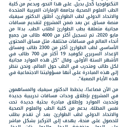
التكنولوجيا كحل بديل. على هذا النحو، وبدعم من كلية
الطب العلوم الصحية بجامعة الإمارات العربية المتحدة
والاتحاد الدولي لطب الطوارئ، أطلق الدكتور سيفيك
منصة مساق عن بعد ضمن المشروع لتقديم مساقات
مجانية متعلقة بطب الطوارئ لطلاب الطب. بدءًا من
مايو 2020، تم تسجيل أكثر من 4000 طالب من جميع
أنحاء العالم في مساقات مختلفة، مثل مساق المحتوى
الأساسي لطب الطوارئ أكثر من 2300 طالب ومساق
الإعداد السريري لكوفيد 19 أكثر من 700 طالب في
الأشهر الستة الأولى. وقال "كل هذه الموارد مجانية
لكل طالب ومتدرب في الطب حول العالم، ونحن ننظر
إلى هذه المبادرة على أنها مسؤوليتنا الاجتماعية في
هذه الأيام الصعبة".
من الآن فصاعدًا، يخطط الدكتور سيفيك والمساهمون
في المشروع بإطلاق وحدات مساقات تدريبية جديدة
وتحديث الموارد وإطلاق مبادرة بحثية جديدة تحت
نفس المظلة، بدعم من كلية الطب والعلوم الصحية
والاتحاد الدولي لطب الطوارئ. بعد أن تقدم بطلب
للحصول على منحة، يهدف إلى التركيز بشكل مباشر
على الدول منخفضة الدخل والدول ذات الدخل