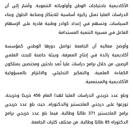
الأكاديمية باحتياجات الوطن وأولوياته التنموية. وأشار إلى أن
الدراسات العليا تمثل ركيزة أساسية للابتكار وصناعة الحلول وبناء
السياسات، وتسهم في إعداد كوادر وطنية قادرة على الإسهام
الفاعل في مسيرة التنمية المستدامة
وأوضح معاليه أن الجامعة تواصل دورها الوطني كمؤسسة
أكاديمية رائدة في إنتاج المعرفة، وبيئة حاضنة للبحث العلمي
الرصين، من خلال برامج دراسات عليا تُعد باحثين ومختصين يمتلكون
الكفاءة العلمية، والتفكير التحليلي، والالتزام بالمسؤولية
الأكاديمية والمجتمعية.
وبلغ عدد خريجي الدراسات العليا لهذا العام 456 خريجًا وخريجة،
توزعوا على درجتي الماجستير والدكتوراه، حيث بلغ عدد خريجي
برامج الماجستير 371 طالبًا وطالبة، فيما بلغ عدد خريجي برامج
الدكتوراه 85 طالبًا وطالبة، من مختلف كليات الجامعة.