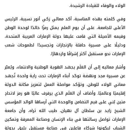
الولاء والوفاء للقيادة الرشيدة.
وفي كلمته بهذه المناسبة، أكد معالي زكي أنور نسيبة، الرئيس
الأعلى للجامعة، على أن يوم العلم يمثل رمزًا خالدًا لوحدة الوطن
وقيمه الأصيلة التي قامت عليها دولة الإمارات العربية المتحدة،
ودليلًا على مسيرة حافلة بالإنجازات وتجسيدًا لطموحات شعب
الإمارات نحو مستقبل أكثر إشراقًا وازدهارًا.
وأشار معاليه إلى أن العَلَم يجسّد الهوية الوطنية والانتماء، ويُعبّر
عن مسيرة مجد ونهضة توحّد أبناء الإمارات تحت راية واحدة تُجسّد
معاني الولاء للوطن، وتؤكد مواصلة العمل لتعزيز مكانة الدولة
إقليميًا وعالميًا. وأضاف أن العَلَم الذي يرفرف عاليًا هو رمز لاتحادٍ
متين بُني على قيم التضامن والوحدة التي أرساها الوالد المؤسس
الشيخ زايد بن سلطان آل نهيان، طيب الله ثراه، وأن جامعة
الإمارات تواصل رسالتها في بناء الإنسان وصناعة المعرفة وتمكين
الشباب ليكونوا شركاء فاعلين في صناعة مستقبل يليق بدولةٍ