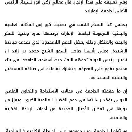
وفي تعليقه على هذا الإنجاز، قال معالي زكي أنور نسيبة، الرئيس
الأعلى لجامعة الإمارات:
يعكس هذا التقدّم اللافت في تصنيف كيو إس المكانة العلمية
والبحثية المرموقة لجامعة الإمارات بوصفها منارة وطنية للفكر
والبحث والابتكار. وذلك بفضل الدعم اللامحدود الذي تقدمه قيادتنا
الرشيدة، وعلى رأسها صاحب السمو الشيخ محمد بن زايد آل
نهيان، رئيس الدولة "حفظه الله"، حيث أسهمت الجامعة في بناء
مجتمع يقوم على المعرفة، ويشارك بفاعلية في صياغة المستقبل
والتنمية المستدامة.
إن ما حققته الجامعة في مجالات الاستدامة والتعاون العلمي
الدولي يؤكد رسالتها في دعم القضايا العالمية الكبرى، ويعزز من
دورها في تمكين الأجيال الجديدة من أدوات الريادة الفكرية
والعلمية.
وستواصل الجامعة تعزيز موقعها على الخارطة الأكاديمية العالمية،