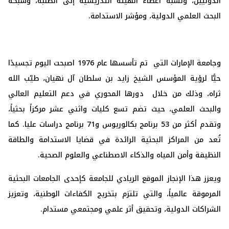
الدوليين، ونسبة أعضاء الهيئة التدريسية إلى الطلبة، وشبكة
البحث العلمي الدولية، ومؤشر الاستدامة.
وجامعة الإمارات التي تم تأسسها عام 1976 اصبحت اليوم تجسيدًا
حيًّا لرؤية المؤسس الشيخ زايد بن سلطان آل نهيان، طيّب الله
ثراه، وذلك من خلال دورها المحوري في دعم التعليم العالي
والبحث العلمي، حيث تضم تسع كليات واثني عشر مركزاً بحثياً،
وتقدم أكثر من 53 برنامج بكالوريوس و71 برنامج دراسات عليا. كما
تُعد من المراكز البحثية الرائدة في قضايا الاستدامة والطاقة
النظيفة وأمن المياه والذكاء الاصطناعي والعلوم الصحية.
ويعزز هذا الإنجاز الموقع الريادي للجامعة كإحدى الجامعات البحثية
المرموقة عالمياً، والتي تلتزم بتخريج الكفاءات الوطنية، وتعزيز
الشراكات الدولية، وتحقيق أثر علمي ومجتمعي مستدام.