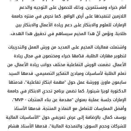
أمام خبراء ومستثمرين، وذلك للحصول على التوجيه والدعم
اللازمين لتنفيذها على أرض الواقع. كما نحرص في منتزه جامعة
الإمارات للعلوم والابتكار على دعم ريادة الأعمال والابتكار بين
طلابنا، ونؤمن أنّ هذا المخيم سيساهم في تحقيق هذا الهدف.
واشتملت فعاليات المخيم على العديد من ورش العمل والتدريبات
لتطوير مهارات الطلبة، قدّمها خبراء ومختصون في مجال ريادة
الأعمال. تضمنت الورش التفاعلية مختلف جوانب ريادة الأعمال، من
تعلم الطلبة لأساسيات ومبادئ التفكير التصميمي، قدمها السيد
سايمون ماورز، وورشة عمل حول "مهمة ابتكار تفاعلية"، قدمتها
الدكتورة لويزا شيتورا. كما تضمن برنامج تحدي الابتكار في جامعة
الإمارات جلسة عملية بعنوان "مقدمة عن بناء المنتجات - MVP"،
وأفضل الممارسات للتعامل مع النماذج المنتجة، قدمها الأستاذ
يوسف كمال. بالإضافة إلى عرض تعريفي حول "الأساسيات المالية
للشركات وحجم السوق: والنمذجة المالية"، قدمها الأستاذ هشام