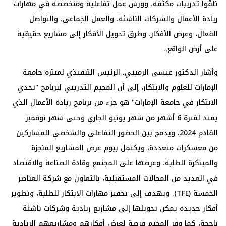
تلقّوا تدريبات مكثّفة، وورش عمل تفاعلية ومتخصصة في مهارات
ريادة الأعمال والشركات الناشئة، والعمل الجماعي، والتواصل
الفعال، وعرض الأفكار، وطرق تحويل الأفكار إلى مشاريع حقيقية
على أرض الواقع..
وأشار الدكتور عيسى الرميثي، الرئيس التنفيذي لمنتزه جامعة
الإمارات للعلوم والابتكار، إلى أن المخيم التدريبي لبرنامج "تحدي
الابتكار في جامعة الإمارات" هو جزء من برنامج ريادة الأعمال الذي
يمتد لفترة 6 أشهر من شهر يونيو الجاري وحتى شهر نوفمبر
القادم 2024. ويدمج بين الحضور التفاعلي والشخصي للمشاركين
من معسكرات متعددة، ويكتمل بيوم عرض المشاريع المنجزة
والمبتكرة للطلبة، وعرضها على المجتمع وقادة الصناعة والاقتصاد
في العديد من المجالات المستقبلية، بالتعاون مع شركة العناصر
الخمسة (TFE). ويهدف إلى تحفيز مهارات الابتكار للطلبة، وتطوير
أفكار جديدة يمكن تحويلها إلى مشاريع ريادية وشركات ناشئة
ناجحة، كما وفر المخيم فرصة لعرض أفكارهم ومشاريعهم الريادية