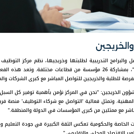
الخريجين
البرامج التدريبية لطلبتها وخريجيها، نظم مركز التوظيف و
المتحدة فعالية "التواصل مع شركاء التوظيف"، بمشاركة 26 مؤسسة من قطاعا
رصة للطلبة والخريجين للتواصل المباشر مع كبرى الشركات وال
شؤون الخريجين: "نحن في المركز نؤمن بأهمية توفير كل السبل
 المهنية. وتمثل فعالية 'التواصل مع شركاء التوظيف' منصة فر
باشر مع ممثلين من كبرى المؤسسات في الدولة والمنطقة."
لخاصة والحكومية تعكس الثقة الكبيرة في جودة التعليم وال
ير الاقتصاد المحلي والإقليمي."