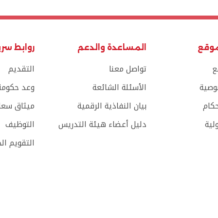
موقع
المساعدة والدعم
روابط سر
ع
تواصل معنا
التقديم
وصية
الأسئلة الشائعة
وعد حكومة 
حكام
بيان النفاذية الرقمية
ميثاق سعاد
لية
دليل أعضاء هيئة التدريس
التوظيف
التقويم ال