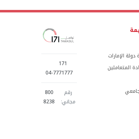
يعة
دولة الإمارات
171
ة المتعاملين
04-7771777
جامعي
رقم
800
مجاني:
8238