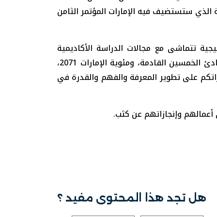
مات العالمية الهامة لضمان انعكاس أعمالها
ة الذي ستستضيف فيه الإمارات المؤتمر الثامن
يجية تتماشى مع مجالات الدراسة الأكاديمية
والبحثية التي تدعم أولويات الحكومة لتحقيق النمو الاقتصادي والاجتماعي للدولة، مُسترشدين في ذلك بمبادئ الخمسين القادمة، ومئوية الإمارات 2071،
قدراتكم على تطوير المعرفة والفهم والقدرة في
لى أعمالهم وإنجازاتهم عن كثب.
هل تجد هذا المحتوى مفيد ؟