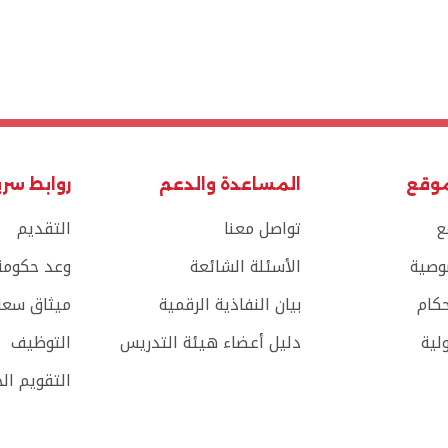
موقع
المساعدة والدعم
روابط سر
ع
تواصل معنا
التقديم
وصية
الأسئلة الشائعة
وعد حكومة 
حكام
بيان النفاذية الرقمية
ميثاق سعاد
لية
دليل أعضاء هيئة التدريس
التوظيف
التقويم ال