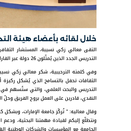
خلال لقائه بأعضاء هيئة الت
التقى معالي زكي نسيبة، المستشار الثقافي 
التدريس الجدد الذين يُمثّلون 26 دولة عبر القارات الخمس.
وفي كلمته الترحيبية، شكر معالي زكي نسيبة
الثقافات تحفل بالتسامح الذي يُشكل ركيزة أس
التدريس والبحث العلمي، والتي ستُسهم في إع
النقدي، قادرين على العمل بروح الفريق وحلّ ا
وقال معاليه: " تُركّز جامعة الإمارات، وبشكل ك
ونتطلّع إليكم لقيادة مهمتنا البحثية، ودعم ا