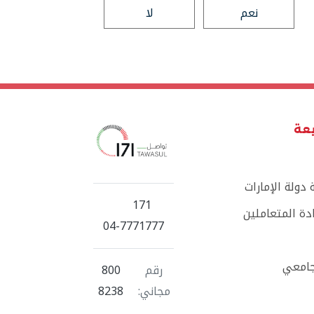
نعم
لا
يعة
دولة الإمارات
171
ة المتعاملين
04-7771777
جامعي
رقم
800
مجاني:
8238