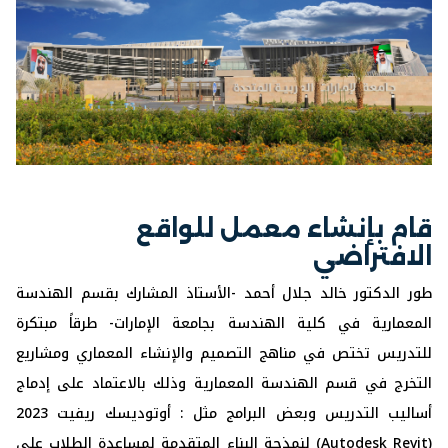
قام بإنشاء معمل للواقع
الافتراضي
طور الدكتور خالد جلال أحمد -الأستاذ المشارك بقسم الهندسة
المعمارية في كلية الهندسة بجامعة الإمارات- طرقاً مبتكرة
للتدريس تختص في مناهج التصميم والإنشاء المعماري ومشاريع
التخرج في قسم الهندسة المعمارية وذلك بالاعتماد على إدماج
أساليب التدريس وبعض البرامج مثل : أوتوديسك ريفيت 2023
(Autodesk Revit) لنمذجة البناء المتقدمة لمساعدة الطلاب على