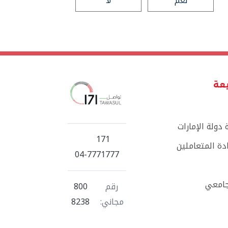
نعم
لا
يعة
دولة الإمارات
171
ة المتعاملين
04-7771777
جامعي
رقم
800
مجاني:
8238