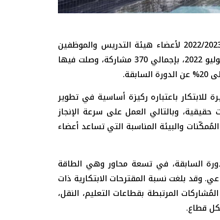
أطلقت جامعة الإمارات العربية المتحدة الدورة الثامنة من جائزة الرئيس الأعلى للابتكار للعام الأكاديمي 2022/2023 لأعضاء هيئة التدريس والموظفين
والطلبة، وذلك لتحفيز وتعزيز بيئة الابتكار في الجامعة. وشهد الموقع الرسمي للمسابقة إقبالاً كبيراً منذ 7 يوليو 2022، بإجمالي 370 مشاركة، وصلت فيها
ة للابتكار باعتباره ركيزة أساسية في تطوير
 حقيقية، وبالتالي العمل على سرعة الإنجاز
مُمكّنات والبيئة المناسبة التي تساعد أعضاء
زة استلمت 146 مقترحاً ابتكارياً، وهو ما يعادل أكثر من 50% مقارنة بالدورة السابقة، في تسعة محاور وهي الطاقة
اعي. وقد بلغت نسبة المقترحات الابتكارية ذات
نسبة المقترحات المرتبطة بالصحة بـ 20%. كما ارتفعت نسبة المُشاركات المرتبطة بقطاعات التعليم، النقل،