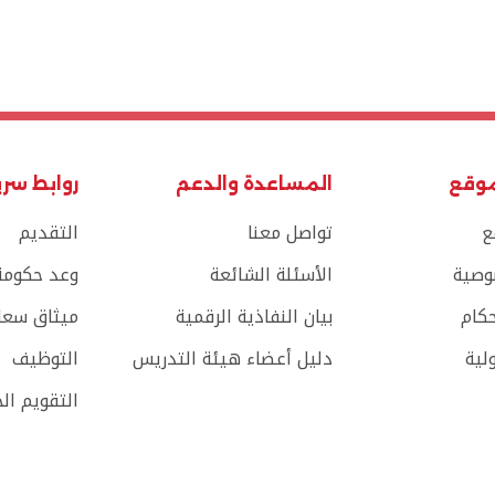
موقع
المساعدة والدعم
روابط سر
ع
تواصل معنا
التقديم
وصية
الأسئلة الشائعة
وعد حكومة 
حكام
بيان النفاذية الرقمية
ميثاق سعاد
لية
دليل أعضاء هيئة التدريس
التوظيف
التقويم ال