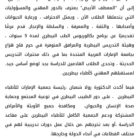
إلى أن "المعطف الأبيض" يعترف بالدور المهني والمسؤوليات
التي يتحملها الطلاب الآن ، ويمثل الاحتراف ، ورعاية الحيوانات
وأصحابها ، والثقة ، والمعرفة ، والسلطة والإنجاز. قدم عرضًا
تقديميًا عن برنامج بكالوريوس الطب البيطري لمدة 5 سنوات ،
وهيئة التدريس البيطرية والمرافق المتوفرة في حرم فلج هزاع
بجامعة الإمارات العربية المتحدة بما في ذلك مختبرات التدريس
الحديثة ، وتحدى الطلاب القادمين للدراسة بجد لوضع أساس جيد.
لمستقبلهم المهني كأطباء بيطريين
.
فيما أكدت الدكتورة رولا شعبان ،رئيسة جمعية الإمارات للأطباء
البيطرين ، على دور الطبيب البيطري في توعية المجتمع وحماية
صحة الإنسان والحيوان، ومكافحة جميع الأوبئة والأمراض
المشتركة ودعم الجمعية الكامل للأطباء البيطرين على مقاعد
الدراسة ،أو بعد تخرجهم ،من خلال عمل دورات تدريبية لهم في
مختلف القطاعات في أنحاء الدولة وخارجها
.