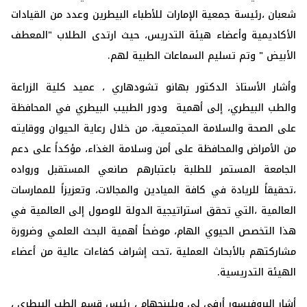
شعبان ،رئيسة جمعية الإمارات للأطباء البيطرين وعدد من القيادات
الأكاديمية وأعضاء هيئة التدريس، حيث ارتدى الطلاب "المعطف
الأبيض " وتم تسليم السماعات الطبية لهم
.
وأشار الأستاذ الدكتور بهانو تشودهاري ، عميد كلية الزراعة
والطب البيطري، إلى أهمية ودور الطبيب البيطري في المحافظة
على الصحة والسلامة المجتمعية، من خلال رعاية الحيوان ووقايته
من الأمراض والمحافظة على أمن وسلامة الغذاء، مؤكداً على دعم
الجامعة المستمر للطلبة باعتبارهم صانعي المستقبل ورواده
،تحقيقاً للريادة في كافة الميادين والمجالات، وتعزيزاً للممارسات
العالمية ،التي تحقق استراتيجية الدولة للوصول إلى العالمية في
هذا التخصص الحيوي الهام، موضحاً أهمية البحث العلمي وضرورة
مشاركتهم بالأبحاث العملية ،تحت إشراف كفاءات عالية من أعضاء
الهيئة التدريسية
.
أشار البروفيسور أرفي لي ويلينجهام ، رئيس قسم الطب البيطري ،