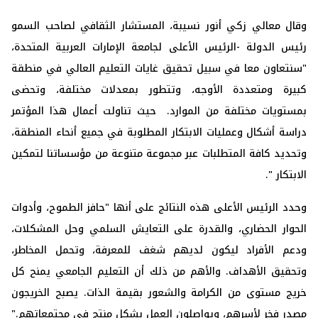
وقال معالي زكي أنور نسيبة، المستشار الثقافي لصاحب السمو
رئيس الدولة -الرئيس الأعلى لجامعة الإمارات العربية المتحدة،
"سنتعاون معا في سبيل تحقيق غايات التعليم العالي في منطقة
كبيرة ومتعددة الأوجه، وتتطور بمعدلات مختلفة، وتحضى
بمستويات مختلفة من الموارد. حيث تناولت أعمال هذا المؤتمر
دراسة أشكال وعمليات الابتكار المطلوبة في جميع أنحاء المنطقة،
وتحديد كافة المتطلبات عبر مجموعة متنوعة من مؤسساتنا لتمكين
الابتكار ".
وحدد الرئيس الأعلى هذه النتائج على أنها "حافز الطموح، وأدوات
الحوار الحضاري، والقدرة على التعايش السلمي وحل المشكلات،
ودعم الأفراد ليكون لديهم شغف للمعرفة، وتحمل المخاطر،
وتحقيق الأهداف. والأهم من ذلك أن التعليم الجامعي يمنح كل
خريج مستوى من الكرامة والشعور بقيمة الذات. يصبح الخريجون
مصدر فخر لأسرهم، ويواصلون العمل بشكل منتج في مجتمعاتهم."