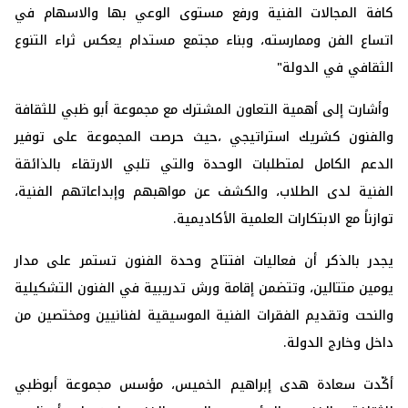
‏كافة المجالات الفنية ورفع مستوى الوعي بها والاسهام في
اتساع ‏الفن وممارسته، وبناء مجتمع مستدام يعكس ثراء التنوع
الثقافي في ‏الدولة"‏
‏ وأشارت إلى أهمية التعاون المشترك مع مجموعة أبو ظبي للثقافة
‏والفنون كشريك استراتيجي ،حيث حرصت المجموعة على توفير
‏الدعم الكامل لمتطلبات الوحدة والتي تلبي الارتقاء بالذائقة
الفنية ‏لدى الطلاب، والكشف عن مواهبهم وإبداعاتهم الفنية،
توازناً مع ‏الابتكارات العلمية الأكاديمية.‏
يجدر بالذكر أن فعاليات افتتاح وحدة الفنون تستمر على مدار
يومين ‏متتالين، وتتضمن إقامة ورش تدريبية في الفنون التشكيلية
والنحت ‏وتقديم الفقرات الفنية الموسيقية لفنانيين ومختصين من
داخل وخارج ‏الدولة.‏
أكّدت سعادة هدى إبراهيم الخميس، مؤسس مجموعة أبوظبي