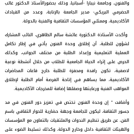
والفنون، ‏وجامعة نيبارا -أسبانيا، وذلك بحضورالأستاذ الدكتور غالب
‏الحضرمي البريكي- مدير الجامعة بالإنابة، وعدد من القيادات
‏الأكاديمية، وممثلي المؤسسات الثقافية والفنية بالدولة. ‏
‏ وأكدت الأستاذة الدكتورة عائشة سالم الظاهري، النائب المشارك
‏لشؤون للطلبة، أن إطلاق وحدة الفنون يأتي في إطار تكامل
‏العملية التعليمية وإعداد الطلبة من مختلف الجوانب، وكذلك
‏الحرص على إثراء الحياة الجامعية للطلاب من خلال أنشطة ‏نوعية
لاصفية، تكون رافدة ومحفزة للطلبة خارج قاعات ‏المحاضرات
الأكاديمية، مما يساهم في إتاحة الفرصة أمام الطلبة ‏لإطلاق
المواهب الفنية ورعايتها وصقلها إضافة للمخرجات ‏الأكاديمية.‏
وأضافت " إن وحدة الفنون تختص في تعزيز دور الفنون في مد
‏جسور الثقافة، ليكون للجامعة وجهة حضارية للحوار الثقافي باسم
‏الفن، عن طريق تنظيم الندوات والملتقيات بالتعاون مع المؤسسات
‏والهيئات الثقافية داخل وخارج الدولة، وكذلك تسليط الضوء على