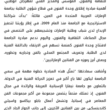
‏للثقافة والفنون، المؤسس والمدير الفني لمهرجان أبوظبي،
أهمية ‏مبادرة إطلاق وحدة الفنون في قطاع شؤون الطلبة بجامعة
‏الإمارات العربية المتحدة في العين، قائلةً: "بدأت شراكتنا
‏الاستراتيجية مع الجامعة منذ العام 2009، في إطار رؤيتنا لتحفيز
‏الإبداع لدى شباب وطلبة الإمارات وتشجيعهم على التخصص في
‏مجال الصناعات الثقافية والفنون، واليوم ندعم مبادرة الجامعة
‏لافتتاح وحدة الفنون كمنصة تسهم في الارتقاء بالذائقة الفنية
لدى ‏الطلبة، وتعريف المجتمع المحلي بالفن وتجاربه وتطوره،
وبعض ‏أبرز رموزه من الفنانين الإماراتيين".‏
وأضافت سعادتها: "تمثّل هذه المبادرة خطوة مهمة في سعي
‏الجامعة ليكون لها باع أكبر في تعزيز الحركة الفنية في الدولة،
‏بالتعاون مع جامعة نيفارا الإسبانية العريقة والرائدة في مجال
‏الفنون، إذ تمتلك متحفاً يتضمن مجموعة من أكبر مجموعات الفن
‏المعاصر في إسبانيا، وتشمل أعمال بابلو بيكاسو واسيلي
‏كاندينسكي، من بين الفنانين الآخرين، إلى جانب الحوار الجاد الذي