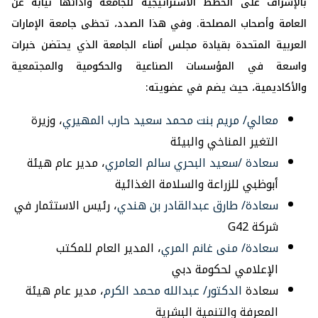
بالإشراف على الخطط الاستراتيجية للجامعة وأدائها نيابة عن
العامة وأصحاب المصلحة. وفي هذا الصدد، تحظى جامعة الإمارات
العربية المتحدة بقيادة مجلس أمناء الجامعة الذي يحتضن خبرات
واسعة في المؤسسات الصناعية والحكومية والمجتمعية
والأكاديمية، حيث يضم في عضويته:
معالي/ مريم بنت محمد سعيد حارب المهيري
، وزيرة
التغير المناخي والبيئة
سعادة /سعيد البحري سالم العامري
، مدير عام هيئة
أبوظبي للزراعة والسلامة الغذائية
سعادة/ طارق عبدالقادر بن هندي
، رئيس الاستثمار في
شركة G42
سعادة/ منى غانم المري
، المدير العام للمكتب
الإعلامي لحكومة دبي
سعادة
الدكتور/ عبدالله محمد الكرم
، مدير عام هيئة
المعرفة والتنمية البشرية