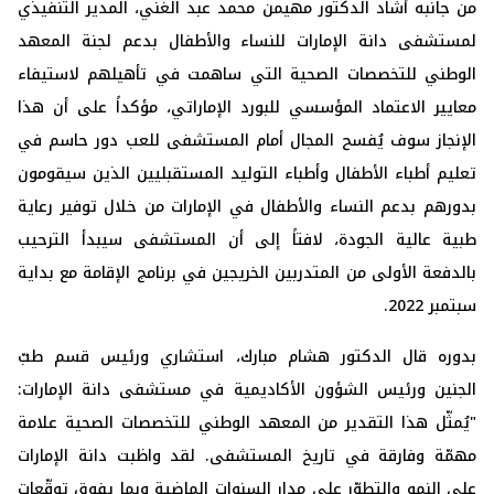
من جانبه أشاد الدكتور مهيمن محمد عبد الغني، المدير التنفيذي
لمستشفى دانة الإمارات للنساء والأطفال بدعم لجنة المعهد
الوطني للتخصصات الصحية التي ساهمت في تأهيلهم لاستيفاء
معايير الاعتماد المؤسسي للبورد الإماراتي، مؤكداً على أن هذا
الإنجاز سوف يُفسح المجال أمام المستشفى للعب دور حاسم في
تعليم أطباء الأطفال وأطباء التوليد المستقبليين الذين سيقومون
بدورهم بدعم النساء والأطفال في الإمارات من خلال توفير رعاية
طبية عالية الجودة، لافتاً إلى أن المستشفى سيبدأ الترحيب
بالدفعة الأولى من المتدربين الخريجين في برنامج الإقامة مع بداية
سبتمبر 2022.
بدوره قال الدكتور هشام مبارك، استشاري ورئيس قسم طبّ
الجنين ورئيس الشؤون الأكاديمية في مستشفى دانة الإمارات:
"يُمثّل هذا التقدير من المعهد الوطني للتخصصات الصحية علامة
مهمّة وفارقة في تاريخ المستشفى. لقد واظبت دانة الإمارات
على النمو والتطوّر على مدار السنوات الماضية وبما يفوق توقّعات