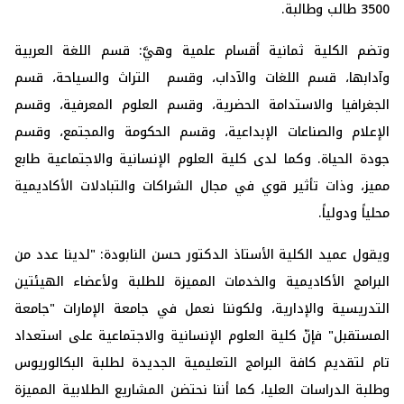
3500 طالب وطالبة.
وتضم الكلية ثمانية أقسام علمية وهيَّ: قسم اللغة ‏العربية
وآدابها، قسم اللغات والآداب، وقسم التراث والسياحة، قسم
الجغرافيا والاستدامة الحضرية، و‏قسم العلوم المعرفية، وقسم
الإعلام والصناعات الإبداعية، وقسم الحكومة والمجتمع، وقسم
جودة الحياة.‏ وكما لدى كلية العلوم الإنسانية والاجتماعية طابع
مميز، وذات تأثير قوي في مجال الشراكات والتبادلات الأكاديمية
محلياً ودولياً.
ويقول عميد الكلية الأستاذ الدكتور حسن النابودة: "لدينا عدد من
البرامج الأكاديمية والخدمات المميزة للطلبة ولأعضاء الهيئتين
التدريسية والإدارية، ولكوننا نعمل في جامعة الإمارات "جامعة
المستقبل" فإنّ كلية العلوم الإنسانية والاجتماعية على استعداد
تام لتقديم كافة البرامج التعليمية الجديدة لطلبة البكالوريوس
وطلبة الدراسات العليا، كما أننا نحتضن المشاريع الطلابية المميزة