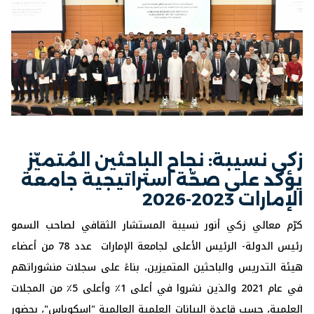
زكي نسيبة: نجاح الباحثين المُتميّز
يؤكد على صحّة استراتيجية جامعة
الإمارات 2023-2026
كرّم معالي زكي أنور نسيبة المستشار الثقافي لصاحب السمو
رئيس الدولة- الرئيس الأعلى لجامعة الإمارات عدد 78 من أعضاء
هيئة التدريس والباحثين المتميزين، بناءً على سجلات منشوراتهم
في عام 2021 والذين نشروا في أعلى 1٪ وأعلى 5٪ من المجلات
العلمية، حسب قاعدة البيانات العلمية العالمية "اسكوباس"، بحضور