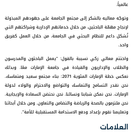
عالمياً.
وتوجّه معاليه بالشكر إلى مجتمع الجامعة على جهودهم المبذولة
لإنجاح مهمّة الباحثين، من خلال خدماتهم الإدارية وشراكتهم التي
تُشكل داعم للنظام البحثي في الجامعة، من خلال العمل كفريق
واحد.
واختتم معالي زكي نسيبة بالقول: "يعمل الباحثون والمدرسون
والطلاب والإداريون والقيادة في جامعة الإمارات معًا. وبذلك
نعكس خطة الإمارات المئوية 2071: بناء مجتمع سعيد ومتماسك.
نحن نقدر التسامح والتماسك والتواضع والاحترام والولاء لدولة
الإمارات. نحن نمكن شبابنا ونسائنا. نحن نحتضن السعادة والإيجابية.
نحن ملتزمون بالصحة والرياضة والتضامن والتعاون. ومن خلال أبحاثنا
وتعليمنا نقوم بإعداد ودفع الاستدامة المستقبلية للأمة".
العلامات