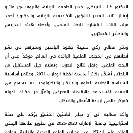
الدكتور غالب البريكي، مدير الجامعة بالإنابة، والبروفيسور ماثيو
إيفانز، نائب المدير للشؤون الأكاديمية بالإنابة، والدكتور/ أحمد
مراد، النائب المُشارك للبحث العلمي، وأعضاء هيئة التدريس
والباحثين المُتميّزين.
وثمّن معالي زكي نسيبة جهود الباحثين وتميزهم في نشر
أبحاثهم في المجلات العلمية الرائدة في العالم، مؤكداً على أن
البحث العلمي، ونقل نتائج البحوث، وتعليم جيل المستقبل من
الباحثين تُشكّل ركائز أساسية لخطة الإمارات 2071، وعناصر أساسية
للسياسة الوطنية للعلوم والابتكار والتكنولوجيا، بما يسهم في
التنمية المُستدامة والاقتصاد المعرفي ويُعزّز من مكانة الدولة
كمركز عالمي لريادة الأعمال والابتكار.
وأكد معاليه إلى أن نجاح الباحثين المُتميّز يؤكد على صحّة
استراتيجية جامعة الإمارات 2023-2026 في تطوير نظامها البحثي
القائم على الابتكار في مجالات العلوم الصحية والطبية، وعلوم