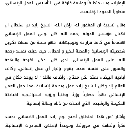
الإمارات، وبات منطلقاً وعلامة فارقة في التأسيس للعمل الإنساني،
متجاوزاً الحدود الإقليمية.
وقال نسيبة ان المغفور له- بإذن الله- الشيخ زايد بن سلطان ال
نهيان مؤسس الدولة رحمه الله كان يولي العمل الإنساني
اهتماماً في كافة قراراته وتوجيهاته، فهو سمة من سمات تكوين
شخصيته الإنسانية والمحبة للخير والعطاء، حيث جبلت نفسه-رحمه
الله- على العمل الإنساني الذي كان يدخل الفرحة والبهجة
والسرور على نفسه عندما يقوم بإنجاز أي عمل إنساني، وكانت
أياديه البيضاء تمتد لكل محتاج، وأضاف قائلا " لا يوجد مكان في
العالم إلا وكان للشيخ زايد عمل وبصمة إنسانية ،مما جعل العمل
الإنساني نهجاً حضارياً وإرثا وطنياً ورؤية استراتيجية لقيادتنا
الحكيمة والرشيدة، التي اتخذت من ذلك رسالة إنسانية.
وأشار "من هذا المنطلق أصبح يوم زايد للعمل الانساني يجسد
فكراً وثقافة في موروثنا، وموعداً لإطلاق المبادرات الإنسانية،