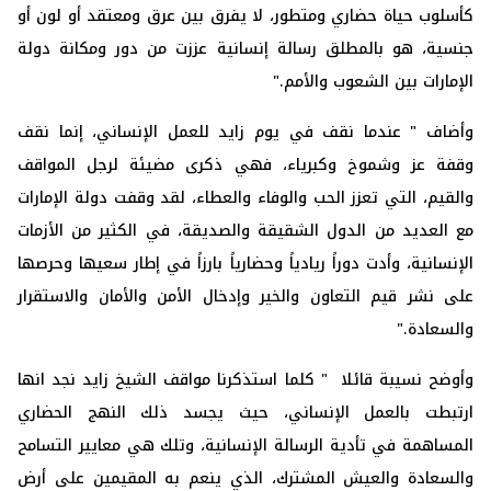
كأسلوب حياة حضاري ومتطور، لا يفرق بين عرق ومعتقد أو لون أو
جنسية، هو بالمطلق رسالة إنسانية عززت من دور ومكانة دولة
الإمارات بين الشعوب والأمم."
وأضاف " عندما نقف في يوم زايد للعمل الإنساني، إنما نقف
وقفة عز وشموخ وكبرياء، فهي ذكرى مضيئة لرجل المواقف
والقيم، التي تعزز الحب والوفاء والعطاء، لقد وقفت دولة الإمارات
مع العديد من الدول الشقيقة والصديقة، في الكثير من الأزمات
الإنسانية، وأدت دوراً ريادياً وحضارياً بارزاً في إطار سعيها وحرصها
على نشر قيم التعاون والخير وإدخال الأمن والأمان والاستقرار
والسعادة."
وأوضح نسيبة قائلا " كلما استذكرنا مواقف الشيخ زايد نجد انها
ارتبطت بالعمل الإنساني، حيث يجسد ذلك النهج الحضاري
المساهمة في تأدية الرسالة الإنسانية، وتلك هي معايير التسامح
والسعادة والعيش المشترك، الذي ينعم به المقيمين على أرض