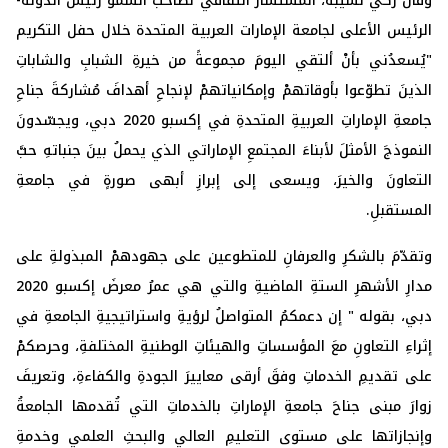
وقال زكي نسيبة، المستشار الثقافي ‏لصاحب السمو رئيس الدولة-
الرئيس الأعلى لجامعة الإمارات ‏العربية المتحدة خلال حفل التكريم
"يُسعدُني بأنْ ألتقي اليومَ مجموعةً من خيرةِ الشبابِ والشاباتِ
الذينَ تطوّعوا بأوقاتهمْ وإمكانياتهمْ لإنجاحِ أهدافَ مُشاركةَ جناحِ
جامعةِ الإماراتِ العربيةِ المتحدةِ في إكسبو 2020 دبي، ويجسّدونَ
النموذجَ الأمثلَ لأبناءَ المجتمعِ الإماراتي الذي يحملُ بينَ جنباتهِ حبَّ
التعاونَ والخيرَ، ويسعى إلى إبرازِ أبهى صورةٍ في جامعةِ
المستقبلِ.
وتقدّمَ بالشكرِ والعرفانِ للمتطوعين على جهودهمْ المبذولةِ على
مدارِ الأشهرِ الستةِ الماضيةِ والتي هي عمرُ معرضَ إكسبو 2020
دبي، بقوله " إن دعمكمُ المتواصلُ لرؤيةِ واستراتيجيةِ الجامعةِ في
إثراءِ التعاونِ معَ المؤسساتِ والهيئاتِ الوطنيةِ المختلفةِ، وحرصكمْ
على تقديمِ الخدماتِ وفقَ أرقى معاييرَ الجودةِ والكفاءةِ، وتعريفَ
زوارَ مبنى جناحَ جامعةِ الإماراتِ بالخدماتِ التي تُقدمها الجامعةُ
وإنجازاتها على مستوى التعليمِ العالي والبحثِ العلمي وخدمةِ