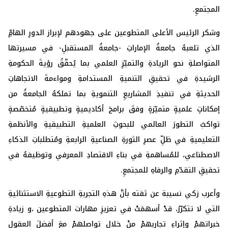
المجتمعِ.
وشكر الرئيس الأعلى المتطوعين على جهودهم لإبراز الدورِ الهامِّ
الذي تلعبهُ جامعةُ الإماراتِ -جامعةُ المستقبلِ- في مسيرتها
المتواصلةِ نحو الريادةِ والتميّزِ العلمي بما يُحقّقُ رؤيةَ الحكومةِ
الرشيدةِ في تحقيقِ التنميةِ المستدامةِ ومواءمةَ الاتجاهاتِ
الحديثةِ في تنفيذِ المشاريعِ التنمويةِ بما تملكهُ الجامعةُ من
إمكاناتٍ علميةٍ متميّزةٍ وفقَ برامجَ أكاديميةٍ وتطبيقيةٍ مُتخصّصةٍ
تواكبُ التطورَ العالمي للبحوثِ العلميةِ التطبيقيةِ والأنظمةِ
التعليميةِ في ظلِّ عصرِ الثورةِ الصناعيةِ الرابعةِ ومُتطلباتِ الذكاءِ
الاصطناعي، للمُساهمةِ في بناءِ الاقتصادِ المعرفي وتوظيفهُ في
تحقيقِ التقدّمِ والرفاهِ للمجتمعِ.
وأعرب زكي نسيبة عن ثقته بأنَّ هذهِ التجربةِ التطوعيةِ الاستثنائيةِ
التي لا تتكرّرُ، قدْ أسهمَتْ في تعزيزِ مهارات المتطوعين ،و زيادةِ
خبراتهمْ وإثراءِ تجاربهمْ منْ خلالِ تواصلهمْ معَ أفضلَ العقولِ