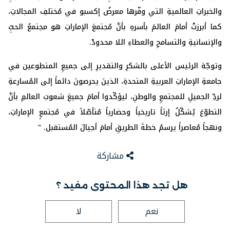
والخبراتِ العالميةِ التي وفّرها معرضُ إكسبو في مُختلفِ المجالاتِ،
كما أبرزتْ أمامَ العالمَ بأسرهِ بأنَّ مُجتمعَ الإماراتِ هو مجتمعُ الحبِّ
والإنسانيةِ والتسامحِ والعطاءِ اللا محدودْ.
وتوجّهَ الرئيس الأعلى بالشكرِ والتقديرِ إلى جميعِ المتطوعين في
جامعةِ الإماراتِ العربيةِ المتحدةِ، الذينَ يحرصونَ دائماً إلى المُسارعةِ
لردِّ الجميلِ للمجتمعِ والوطنِ، ليؤكّدوا أمامَ جميعَ شعوبَ العالمِ بأنَّ
التطوّعَ يُشكّلُ إرثاً تاريخياً وحضارياً مُتأصّلاً في مُجتمعٍ الإماراتِ،
ونهجاً مُعاصراً يرسمُ خطةَ الطريقِ أمامَ أجيالَ المُستقبل. "
مشاركة
هل تجد هذا المحتوى مفيد ؟
نعم
لا