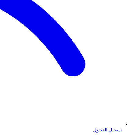
تسجيل الدخول