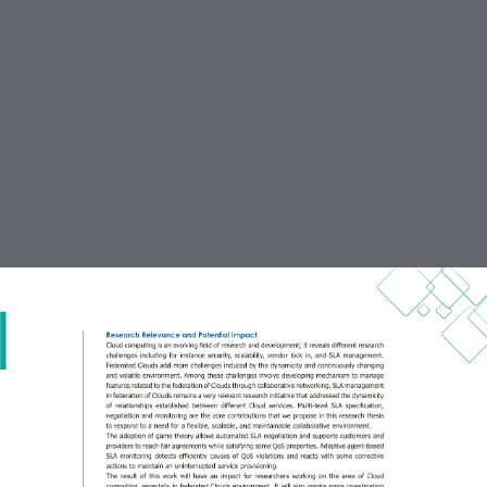
DOWNLOAD
2017-1469_-_booklet-6.pdf
15.0 MB